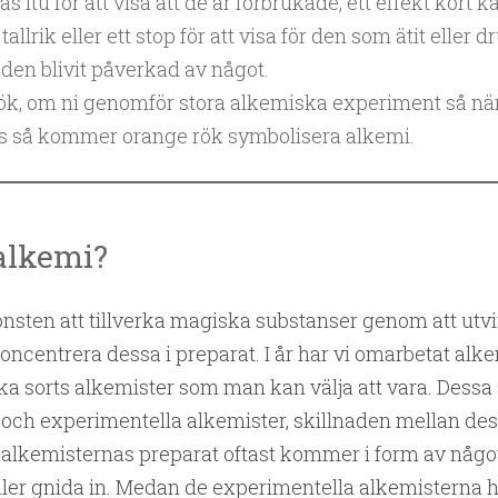
as itu för att visa att de är förbrukade, ett effekt kor
allrik eller ett stop för att visa för den som ätit eller d
 den blivit påverkad av något.
ök, om ni genomför stora alkemiska experiment så när
ls så kommer orange rök symbolisera alkemi.
alkemi?
nsten att tillverka magiska substanser genom att utv
oncentrera dessa i preparat. I år har vi omarbetat alk
lika sorts alkemister som man kan välja att vara. Dessa 
a och experimentella alkemister, skillnaden mellan des
a alkemisternas preparat oftast kommer i form av någ
eller gnida in. Medan de experimentella alkemisterna 