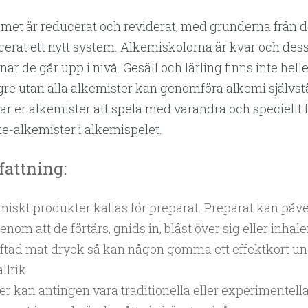
met är reducerat och reviderat, med grunderna från d
cerat ett nytt system. Alkemiskolorna är kvar och dessa
när de går upp i nivå. Gesäll och lärling finns inte hel
gre utan alla alkemister kan genomföra alkemi självs
r er alkemister att spela med varandra och speciellt 
ke-alkemister i alkemispelet.
attning:
miskt produkter kallas för preparat. Preparat kan påv
enom att de förtärs, gnids in, blåst över sig eller inhale
iftad mat dryck så kan någon gömma ett effektkort und
llrik.
r kan antingen vara traditionella eller experimentella