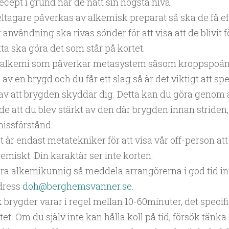
 recept i grund när de nått sin högsta nivå.
ltagare påverkas av alkemisk preparat så ska de få ef
 användning ska rivas sönder för att visa att de blivit 
ta ska göra det som står på kortet.
s alkemi som påverkar metasystem såsom kroppspoän
av en brygd och du får ett slag så är det viktigt att sp
av att brygden skyddar dig. Detta kan du göra genom a
de att du blev stärkt av den där brygden innan striden, a
issförstånd.
t är endast metatekniker för att visa vår off-person at
emiskt. Din karaktär ser inte korten.
ara alkemikunnig så meddela arrangörerna i god tid inn
dress
doh@berghemsvanner.se
.
brygder varar i regel mellan 10-60minuter, det specif
tet. Om du själv inte kan hålla koll på tid, försök tänka