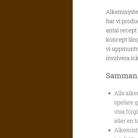
Alkemisyste
har vi produ
antal recept 
koncept län
vi uppmuntra
involvera ic
Sammanf
Alla alke
spelare g
visa förg
eller en ta
Alkemiste