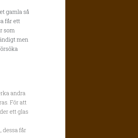
et gamla så
 får ett
ler som
tändigt men
försöka
erka andra
ras. För att
er ett glas
, dessa får