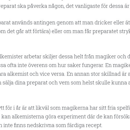
 preparat ska påverka någon, det vanligaste för dessa är
arat används antingen genom att man dricker eller ät
m det går att förtära) eller om man får preparatet stryk
lkemister arbetar skiljer dessa helt från magiker och 
 ofta inte överens om hur saker fungerar. En magike
vara alkemist och vice versa. En annan stor skillnad är 
n sälja dina preparat och vem som helst skulle kunna
t för i år är att likväl som magikerna har sitt fria spelfä
å kan alkemisterna göra experiment där de kan försök
 inte finns nedskrivna som färdiga recept.