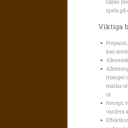
håller li
spela på 
Viktiga 
Preparat,
kan anvä
Alkemisko
Alkemisy
triangel 
märka ut 
ut.
Recept, v
vardera a
Effektko