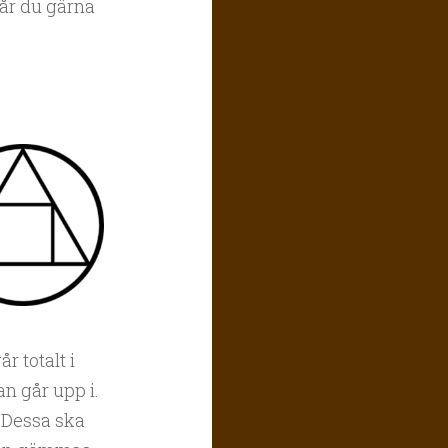
får du gärna
r totalt i
n går upp i.
 Dessa ska