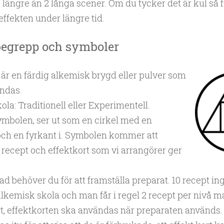
te längre än 2 långa scener. Om du tycker det är kul så 
effekten under längre tid.
begrepp och symboler
 är en färdig alkemisk brygd eller pulver som
ndas.
la: Traditionell eller Experimentell.
mbolen, ser ut som en cirkel med en
och en fyrkant i. Symbolen kommer att
recept och effektkort som vi arrangörer ger
ad behöver du för att framställa preparat. 10 recept ingå
lkemisk skola och man får i regel 2 recept per nivå ma
rt, effektkorten ska användas när preparaten används.