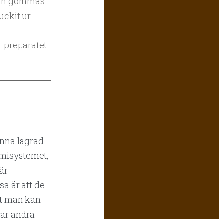
t kan gömmas
ruckit ur
 preparatet
inna lagrad
emisystemet,
är
sa är att de
ot man kan
har andra