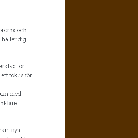
görerna och
 håller dig
erktyg för
ett fokus för
orium med
enklare
fram nya