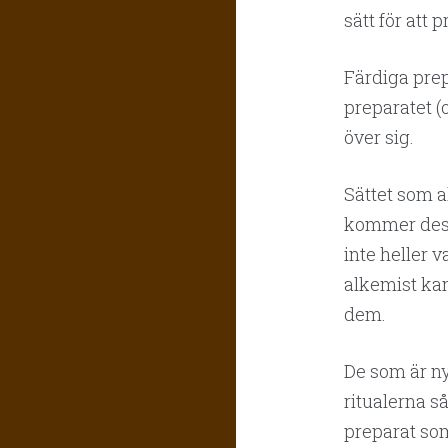
sätt för att
Färdiga prep
preparatet (o
över sig.
Sättet som a
kommer dessa
inte heller 
alkemist ka
dem.
De som är nyt
ritualerna s
preparat som