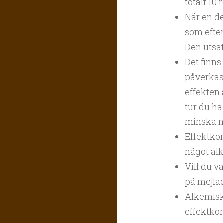
totalt 10
När en de
som efter
Den utsat
Det finn
påverkas 
effekten 
tur du ha
minska m
Effektkor
något alk
Vill du v
på mejla
Alkemisk 
effektkor