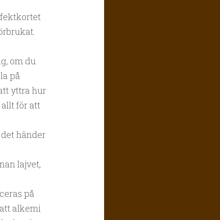
fektkortet
förbrukat.
g, om du
ela på
tt yttra hur
llt för att
t det händer
an lajvet,
iceras på
 att alkemi