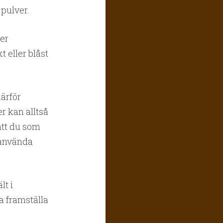
 pulver.
er
t eller blåst
därför
r kan alltså
att du som
 använda
lt i
a framställa