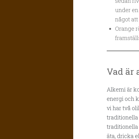
sedan riv
under en t
något att
Orange r
framstäl
Vad är 
Alkemi är ko
energi och k
vi har två o
traditionell
traditionell
äta, dricka 