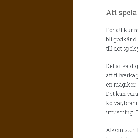
Att spela
För att kunn
bli godkänd.
till det spel
Det är väldi
att tillverka
en magiker.
Det kan vara
kolvar, brän
utrustning. E
Alkemisten f